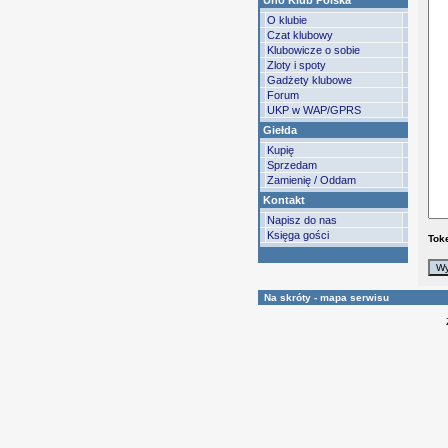
Uno Klub Polska
O klubie
Czat klubowy
Klubowicze o sobie
Zloty i spoty
Gadżety klubowe
Forum
UKP w WAP/GPRS
Giełda
Kupię
Sprzedam
Zamienię / Oddam
Kontakt
Napisz do nas
Księga gości
Tok
Na skróty - mapa serwisu