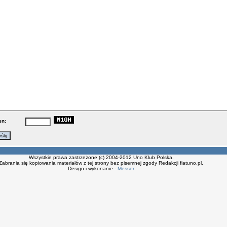
en:
Wszystkie prawa zastrzeżone (c) 2004-2012 Uno Klub Polska.
Zabrania się kopiowania materiałów z tej strony bez pisemnej zgody Redakcji fiatuno.pl.
Design i wykonanie -
Messer