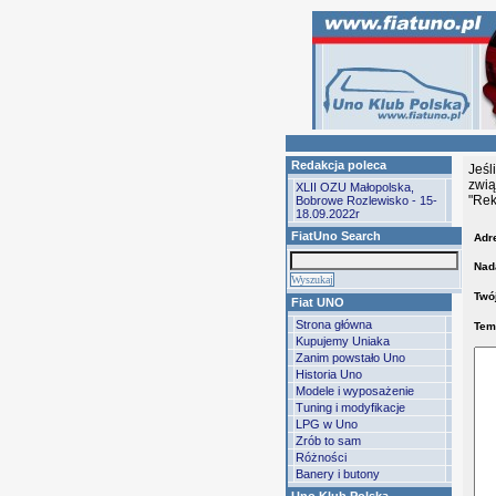
Redakcja poleca
Jeśl
zwią
XLII OZU Małopolska,
"Rek
Bobrowe Rozlewisko - 15-
18.09.2022r
FiatUno Search
Adre
Nad
Twój
Fiat UNO
Strona główna
Tem
Kupujemy Uniaka
Zanim powstało Uno
Historia Uno
Modele i wyposażenie
Tuning i modyfikacje
LPG w Uno
Zrób to sam
Różności
Banery i butony