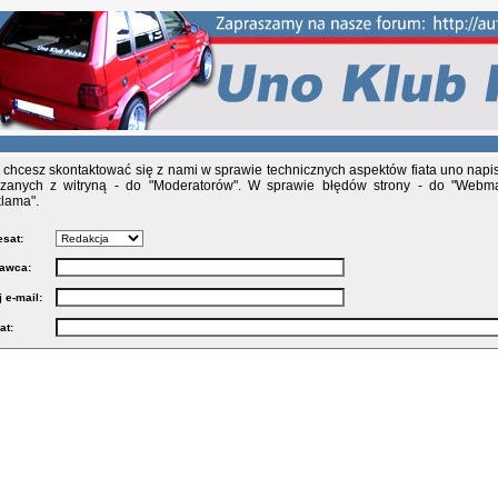
i chcesz skontaktować się z nami w sprawie technicznych aspektów fiata uno napis
zanych z witryną - do "Moderatorów". W sprawie błędów strony - do "Webma
lama".
sat:
awca:
 e-mail:
at: