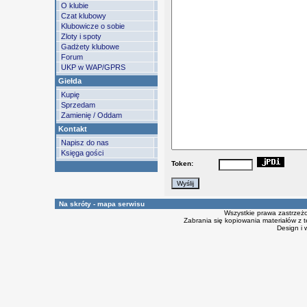
O klubie
Czat klubowy
Klubowicze o sobie
Zloty i spoty
Gadżety klubowe
Forum
UKP w WAP/GPRS
Giełda
Kupię
Sprzedam
Zamienię / Oddam
Kontakt
Napisz do nas
Księga gości
Token:
Na skróty - mapa serwisu
Wszystkie prawa zastrzeż
Zabrania się kopiowania materiałów z t
Design i