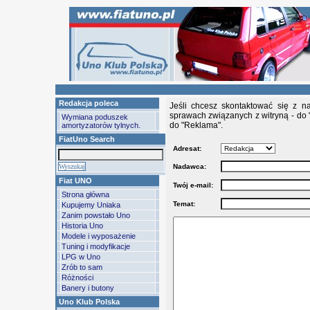
Redakcja poleca
Jeśli chcesz skontaktować się z n
sprawach związanych z witryną - do 
Wymiana poduszek
do "Reklama".
amortyzatorów tylnych.
FiatUno Search
Adresat:
Nadawca:
Fiat UNO
Twój e-mail:
Strona główna
Temat:
Kupujemy Uniaka
Zanim powstało Uno
Historia Uno
Modele i wyposażenie
Tuning i modyfikacje
LPG w Uno
Zrób to sam
Różności
Banery i butony
Uno Klub Polska