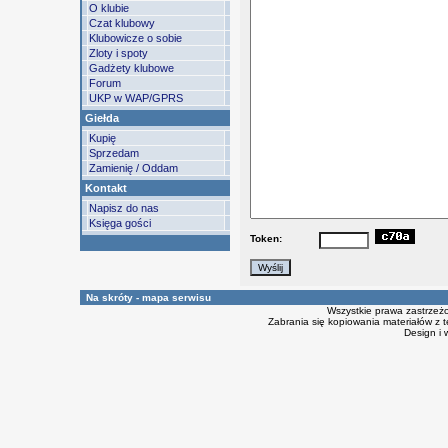
O klubie
Czat klubowy
Klubowicze o sobie
Zloty i spoty
Gadżety klubowe
Forum
UKP w WAP/GPRS
Giełda
Kupię
Sprzedam
Zamienię / Oddam
Kontakt
Napisz do nas
Księga gości
Token:
Na skróty - mapa serwisu
Wszystkie prawa zastrzeż
Zabrania się kopiowania materiałów z t
Design i