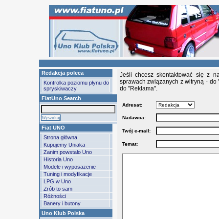
Redakcja poleca
Jeśli chcesz skontaktować się z n
sprawach związanych z witryną - do 
Kontrolka poziomu płynu do
do "Reklama".
spryskiwaczy
FiatUno Search
Adresat:
Nadawca:
Fiat UNO
Twój e-mail:
Strona główna
Temat:
Kupujemy Uniaka
Zanim powstało Uno
Historia Uno
Modele i wyposażenie
Tuning i modyfikacje
LPG w Uno
Zrób to sam
Różności
Banery i butony
Uno Klub Polska