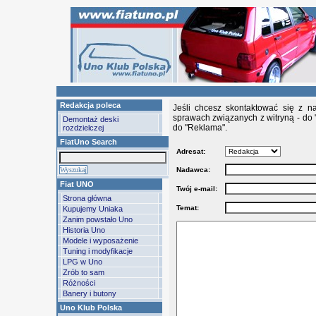
Redakcja poleca
Jeśli chcesz skontaktować się z n
sprawach związanych z witryną - do 
Demontaż deski
do "Reklama".
rozdzielczej
FiatUno Search
Adresat:
Nadawca:
Fiat UNO
Twój e-mail:
Strona główna
Temat:
Kupujemy Uniaka
Zanim powstało Uno
Historia Uno
Modele i wyposażenie
Tuning i modyfikacje
LPG w Uno
Zrób to sam
Różności
Banery i butony
Uno Klub Polska