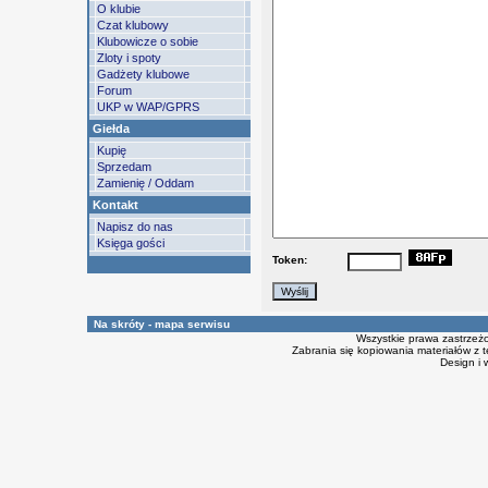
O klubie
Czat klubowy
Klubowicze o sobie
Zloty i spoty
Gadżety klubowe
Forum
UKP w WAP/GPRS
Giełda
Kupię
Sprzedam
Zamienię / Oddam
Kontakt
Napisz do nas
Księga gości
Token:
Na skróty - mapa serwisu
Wszystkie prawa zastrzeż
Zabrania się kopiowania materiałów z t
Design i