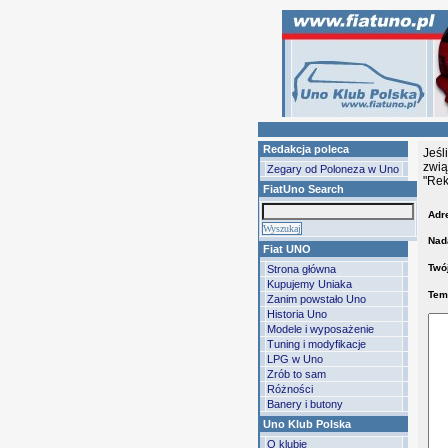
Redakcja poleca
Jeśl
zwią
Zegary od Poloneza w Uno
"Rek
FiatUno Search
Adre
Nad
Fiat UNO
Twój
Strona główna
Kupujemy Uniaka
Tem
Zanim powstało Uno
Historia Uno
Modele i wyposażenie
Tuning i modyfikacje
LPG w Uno
Zrób to sam
Różności
Banery i butony
Uno Klub Polska
O klubie