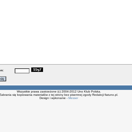
en:
Wszystkie prawa zastrzeżone (c) 2004-2012 Uno Klub Polska.
Zabrania się kopiowania materiałów z tej strony bez pisemnej zgody Redakcji fiatuno.pl.
Design i wykonanie -
Messer