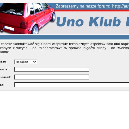
i chcesz skontaktować się z nami w sprawie technicznych aspektów fiata uno napis
zanych z witryną - do "Moderatorów". W sprawie błędów strony - do "Webma
lama".
sat:
awca:
 e-mail:
at: