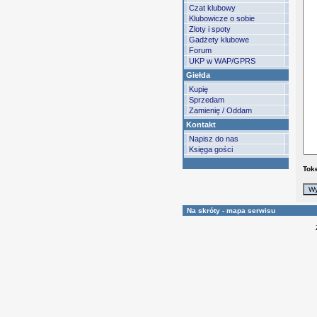
Czat klubowy
Klubowicze o sobie
Zloty i spoty
Gadżety klubowe
Forum
UKP w WAP/GPRS
Giełda
Kupię
Sprzedam
Zamienię / Oddam
Kontakt
Napisz do nas
Księga gości
Tok
Na skróty - mapa serwisu