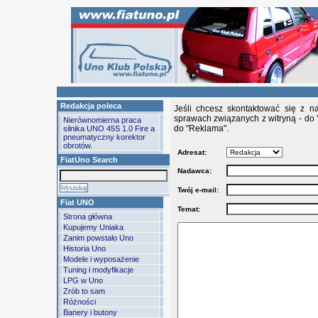
Redakcja poleca
Jeśli chcesz skontaktować się z n
sprawach związanych z witryną - do 
Nierównomierna praca
do "Reklama".
silnika UNO 45S 1.0 Fire a
pneumatyczny korektor
obrotów.
Adresat:
FiatUno Search
Nadawca:
Twój e-mail:
Fiat UNO
Temat:
Strona główna
Kupujemy Uniaka
Zanim powstało Uno
Historia Uno
Modele i wyposażenie
Tuning i modyfikacje
LPG w Uno
Zrób to sam
Różności
Banery i butony