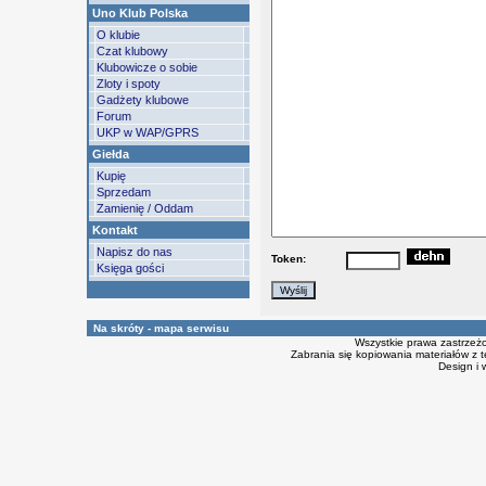
Uno Klub Polska
O klubie
Czat klubowy
Klubowicze o sobie
Zloty i spoty
Gadżety klubowe
Forum
UKP w WAP/GPRS
Giełda
Kupię
Sprzedam
Zamienię / Oddam
Kontakt
Napisz do nas
Token:
Księga gości
Na skróty - mapa serwisu
Wszystkie prawa zastrzeż
Zabrania się kopiowania materiałów z t
Design i