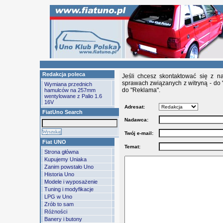
Redakcja poleca
Jeśli chcesz skontaktować się z n
sprawach związanych z witryną - do 
Wymiana przednich
do "Reklama".
hamulców na 257mm
wentylowane z Palio 1.6
16V
Adresat:
FiatUno Search
Nadawca:
Twój e-mail:
Fiat UNO
Temat:
Strona główna
Kupujemy Uniaka
Zanim powstało Uno
Historia Uno
Modele i wyposażenie
Tuning i modyfikacje
LPG w Uno
Zrób to sam
Różności
Banery i butony