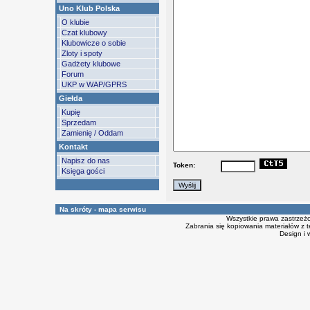
Uno Klub Polska
O klubie
Czat klubowy
Klubowicze o sobie
Zloty i spoty
Gadżety klubowe
Forum
UKP w WAP/GPRS
Giełda
Kupię
Sprzedam
Zamienię / Oddam
Kontakt
Napisz do nas
Token:
Księga gości
Na skróty - mapa serwisu
Wszystkie prawa zastrzeż
Zabrania się kopiowania materiałów z t
Design i