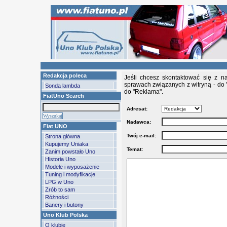
Redakcja poleca
Jeśli chcesz skontaktować się z n
sprawach związanych z witryną - do 
Sonda lambda
do "Reklama".
FiatUno Search
Adresat:
Nadawca:
Fiat UNO
Twój e-mail:
Strona główna
Kupujemy Uniaka
Temat:
Zanim powstało Uno
Historia Uno
Modele i wyposażenie
Tuning i modyfikacje
LPG w Uno
Zrób to sam
Różności
Banery i butony
Uno Klub Polska
O klubie