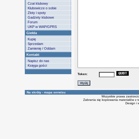
Czat klubowy
Klubowicze o sobie
Zloty i spoty
Gadżety klubowe
Forum
UKP w WAP/GPRS
Giełda
Kupię
Sprzedam
Zamienię / Oddam
Kontakt
Napisz do nas
Księga gości
Token:
Na skróty - mapa serwisu
Wszystkie prawa zastrzeż
Zabrania się kopiowania materiałów z t
Design i