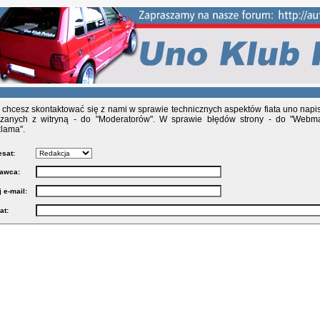
i chcesz skontaktować się z nami w sprawie technicznych aspektów fiata uno napis
zanych z witryną - do "Moderatorów". W sprawie błędów strony - do "Webma
lama".
sat:
awca:
 e-mail:
at: