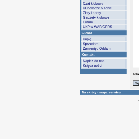
Czat klubowy
Klubowicze o sobie
Zloty i spoty
Gadżety klubowe
Forum
UKP w WAP/GPRS
Giełda
Kupię
Sprzedam
Zamienię / Oddam
Kontakt
Napisz do nas
Księga gości
Tok
Na skróty - mapa serwisu