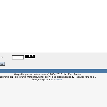
en:
Wszystkie prawa zastrzeżone (c) 2004-2012 Uno Klub Polska.
Zabrania się kopiowania materiałów z tej strony bez pisemnej zgody Redakcji fiatuno.pl.
Design i wykonanie -
Messer