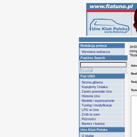
Redakcja poleca
Jeśl
zwią
Wymiana wahacza
"Rek
FiatUno Search
Adre
Nad
Fiat UNO
Twój
Strona główna
Kupujemy Uniaka
Tem
Zanim powstało Uno
Historia Uno
Modele i wyposażenie
Tuning i modyfikacje
LPG w Uno
Zrób to sam
Różności
Banery i butony
Uno Klub Polska
O klubie