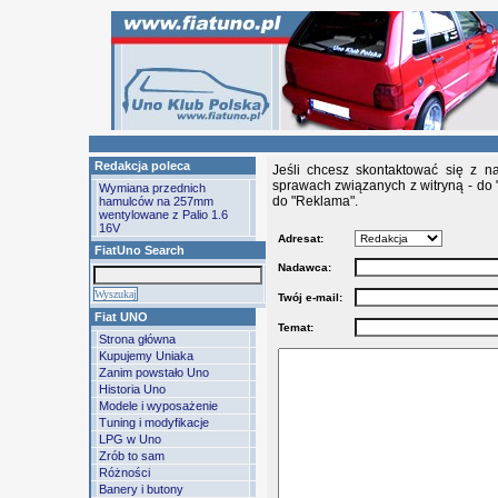
Redakcja poleca
Jeśli chcesz skontaktować się z n
sprawach związanych z witryną - do 
Wymiana przednich
do "Reklama".
hamulców na 257mm
wentylowane z Palio 1.6
16V
Adresat:
FiatUno Search
Nadawca:
Twój e-mail:
Fiat UNO
Temat:
Strona główna
Kupujemy Uniaka
Zanim powstało Uno
Historia Uno
Modele i wyposażenie
Tuning i modyfikacje
LPG w Uno
Zrób to sam
Różności
Banery i butony