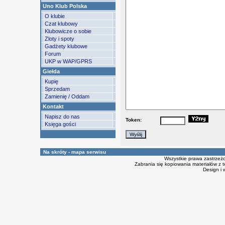
Uno Klub Polska
O klubie
Czat klubowy
Klubowicze o sobie
Zloty i spoty
Gadżety klubowe
Forum
UKP w WAP/GPRS
Giełda
Kupię
Sprzedam
Zamienię / Oddam
Kontakt
Napisz do nas
Token:
Księga gości
Na skróty - mapa serwisu
Wszystkie prawa zastrzeż
Zabrania się kopiowania materiałów z t
Design i