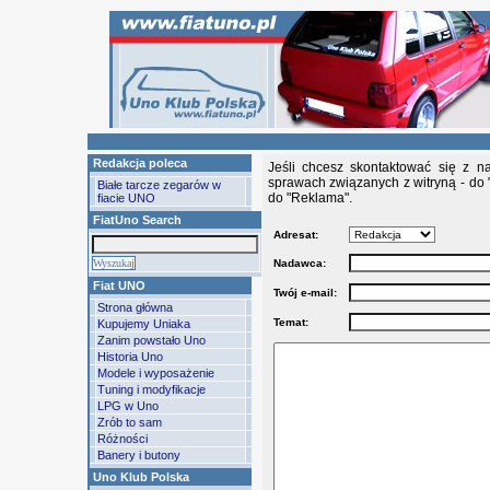
Redakcja poleca
Jeśli chcesz skontaktować się z n
sprawach związanych z witryną - do 
Białe tarcze zegarów w
do "Reklama".
fiacie UNO
FiatUno Search
Adresat:
Nadawca:
Fiat UNO
Twój e-mail:
Strona główna
Temat:
Kupujemy Uniaka
Zanim powstało Uno
Historia Uno
Modele i wyposażenie
Tuning i modyfikacje
LPG w Uno
Zrób to sam
Różności
Banery i butony
Uno Klub Polska