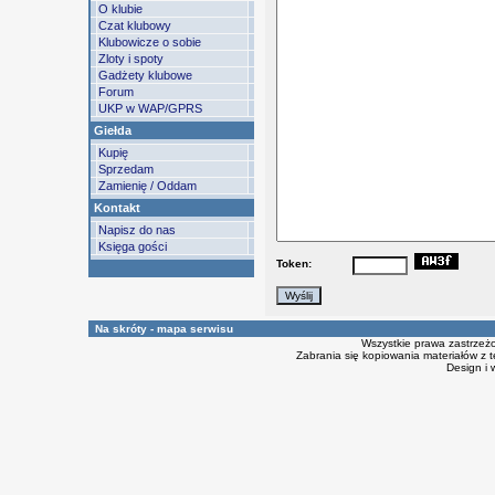
O klubie
Czat klubowy
Klubowicze o sobie
Zloty i spoty
Gadżety klubowe
Forum
UKP w WAP/GPRS
Giełda
Kupię
Sprzedam
Zamienię / Oddam
Kontakt
Napisz do nas
Księga gości
Token:
Na skróty - mapa serwisu
Wszystkie prawa zastrzeż
Zabrania się kopiowania materiałów z t
Design i