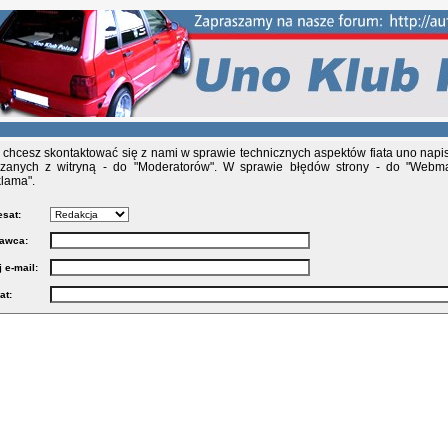
i chcesz skontaktować się z nami w sprawie technicznych aspektów fiata uno napis
zanych z witryną - do "Moderatorów". W sprawie błędów strony - do "Webma
lama".
sat:
awca:
 e-mail:
at: