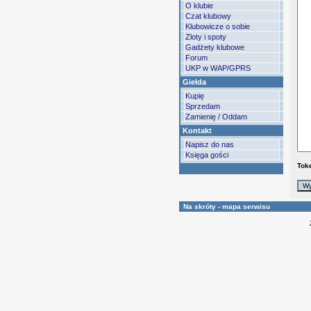
O klubie
Czat klubowy
Klubowicze o sobie
Zloty i spoty
Gadżety klubowe
Forum
UKP w WAP/GPRS
Giełda
Kupię
Sprzedam
Zamienię / Oddam
Kontakt
Napisz do nas
Księga gości
Tok
Na skróty - mapa serwisu