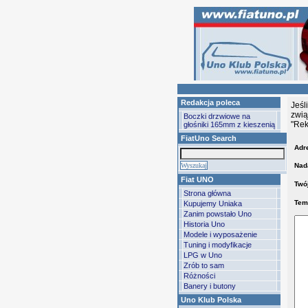
Redakcja poleca
Jeśl
zwią
Boczki drzwiowe na
"Rek
głośniki 165mm z kieszenią
FiatUno Search
Adre
Nad
Fiat UNO
Twój
Strona główna
Tem
Kupujemy Uniaka
Zanim powstało Uno
Historia Uno
Modele i wyposażenie
Tuning i modyfikacje
LPG w Uno
Zrób to sam
Różności
Banery i butony
Uno Klub Polska