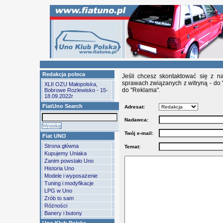
Redakcja poleca
Jeśli chcesz skontaktować się z n
sprawach związanych z witryną - do 
XLII OZU Małopolska,
do "Reklama".
Bobrowe Rozlewisko - 15-
18.09.2022r
FiatUno Search
Adresat:
Nadawca:
Twój e-mail:
Fiat UNO
Strona główna
Temat:
Kupujemy Uniaka
Zanim powstało Uno
Historia Uno
Modele i wyposażenie
Tuning i modyfikacje
LPG w Uno
Zrób to sam
Różności
Banery i butony