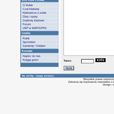
Uno Klub Polska
O klubie
Czat klubowy
Klubowicze o sobie
Zloty i spoty
Gadżety klubowe
Forum
UKP w WAP/GPRS
Giełda
Kupię
Sprzedam
Zamienię / Oddam
Kontakt
Napisz do nas
Księga gości
Token:
Na skróty - mapa serwisu
Wszystkie prawa zastrzeż
Zabrania się kopiowania materiałów z t
Design i