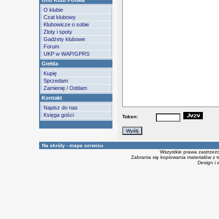
Uno Klub Polska
O klubie
Czat klubowy
Klubowicze o sobie
Zloty i spoty
Gadżety klubowe
Forum
UKP w WAP/GPRS
Giełda
Kupię
Sprzedam
Zamienię / Oddam
Kontakt
Napisz do nas
Księga gości
Token:
Na skróty - mapa serwisu
Wszystkie prawa zastrzeż
Zabrania się kopiowania materiałów z t
Design i