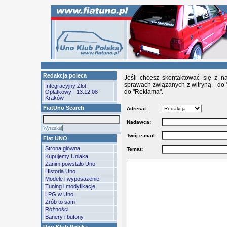
Redakcja poleca
Jeśli chcesz skontaktować się z n
sprawach związanych z witryną - do 
Integracyjny Zlot
do "Reklama".
Opłatkowy - 13.12.08
Kraków
FiatUno Search
Adresat:
Nadawca:
Twój e-mail:
Fiat UNO
Strona główna
Temat:
Kupujemy Uniaka
Zanim powstało Uno
Historia Uno
Modele i wyposażenie
Tuning i modyfikacje
LPG w Uno
Zrób to sam
Różności
Banery i butony