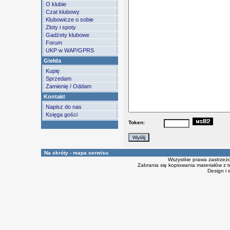
O klubie
Czat klubowy
Klubowicze o sobie
Zloty i spoty
Gadżety klubowe
Forum
UKP w WAP/GPRS
Giełda
Kupię
Sprzedam
Zamienię / Oddam
Kontakt
Napisz do nas
Księga gości
Token:
Na skróty - mapa serwisu
Wszystkie prawa zastrzeż
Zabrania się kopiowania materiałów z t
Design i