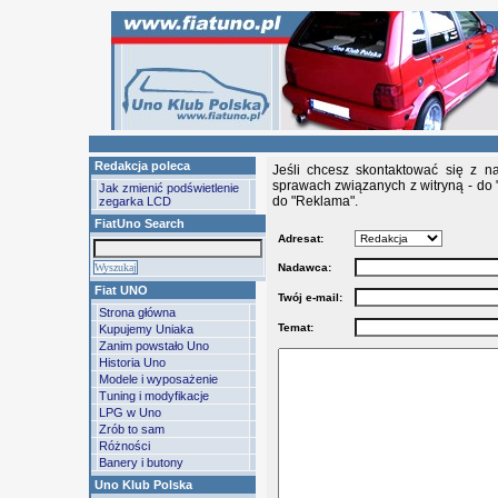
Redakcja poleca
Jeśli chcesz skontaktować się z n
sprawach związanych z witryną - do 
Jak zmienić podświetlenie
do "Reklama".
zegarka LCD
FiatUno Search
Adresat:
Nadawca:
Fiat UNO
Twój e-mail:
Strona główna
Temat:
Kupujemy Uniaka
Zanim powstało Uno
Historia Uno
Modele i wyposażenie
Tuning i modyfikacje
LPG w Uno
Zrób to sam
Różności
Banery i butony
Uno Klub Polska