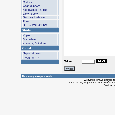
O klubie
Czat klubowy
Klubowicze o sobie
Zloty i spoty
Gadżety klubowe
Forum
UKP w WAP/GPRS
Giełda
Kupię
Sprzedam
Zamienię / Oddam
Kontakt
Napisz do nas
Księga gości
Token:
Na skróty - mapa serwisu
Wszystkie prawa zastrzeż
Zabrania się kopiowania materiałów z t
Design i