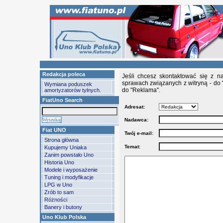
Redakcja poleca
Jeśli chcesz skontaktować się z n
sprawach związanych z witryną - do 
Wymiana poduszek
do "Reklama".
amortyzatorów tylnych.
FiatUno Search
Adresat:
Nadawca:
Fiat UNO
Twój e-mail:
Strona główna
Temat:
Kupujemy Uniaka
Zanim powstało Uno
Historia Uno
Modele i wyposażenie
Tuning i modyfikacje
LPG w Uno
Zrób to sam
Różności
Banery i butony
Uno Klub Polska