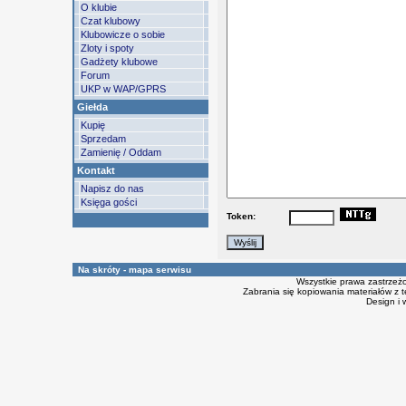
O klubie
Czat klubowy
Klubowicze o sobie
Zloty i spoty
Gadżety klubowe
Forum
UKP w WAP/GPRS
Giełda
Kupię
Sprzedam
Zamienię / Oddam
Kontakt
Napisz do nas
Księga gości
Token:
Na skróty - mapa serwisu
Wszystkie prawa zastrzeż
Zabrania się kopiowania materiałów z t
Design i