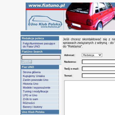
Redakcja poleca
Jeśli chcesz skontaktować się z n
sprawach związanych z witryną - do 
Felgi Aluminiowe pasujące
do "Reklama".
do Fiata UNO
FiatUno Search
Adresat:
Nadawca:
Fiat UNO
Twój e-mail:
Strona główna
Temat:
Kupujemy Uniaka
Zanim powstało Uno
Historia Uno
Modele i wyposażenie
Tuning i modyfikacje
LPG w Uno
Zrób to sam
Różności
Banery i butony
Uno Klub Polska