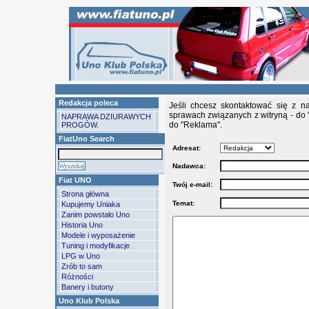
Redakcja poleca
Jeśli chcesz skontaktować się z n
sprawach związanych z witryną - do 
NAPRAWA DZIURAWYCH
do "Reklama".
PROGÓW.
FiatUno Search
Adresat:
Nadawca:
Fiat UNO
Twój e-mail:
Strona główna
Temat:
Kupujemy Uniaka
Zanim powstało Uno
Historia Uno
Modele i wyposażenie
Tuning i modyfikacje
LPG w Uno
Zrób to sam
Różności
Banery i butony
Uno Klub Polska