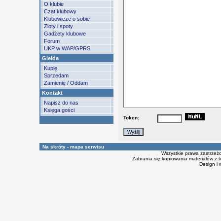
O klubie
Czat klubowy
Klubowicze o sobie
Zloty i spoty
Gadżety klubowe
Forum
UKP w WAP/GPRS
Giełda
Kupię
Sprzedam
Zamienię / Oddam
Kontakt
Napisz do nas
Księga gości
Token:
Na skróty - mapa serwisu
Wszystkie prawa zastrzeż
Zabrania się kopiowania materiałów z t
Design i