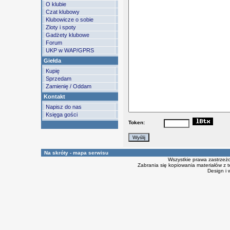
O klubie
Czat klubowy
Klubowicze o sobie
Zloty i spoty
Gadżety klubowe
Forum
UKP w WAP/GPRS
Giełda
Kupię
Sprzedam
Zamienię / Oddam
Kontakt
Napisz do nas
Księga gości
Token:
Na skróty - mapa serwisu
Wszystkie prawa zastrzeż
Zabrania się kopiowania materiałów z t
Design i