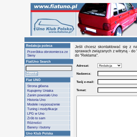
Redakcja poleca
Jeśli chcesz skontaktować się z n
sprawach związanych z witryną - do 
Przeróbka obrotomierza ze
do "Reklama".
Sieny
FiatUno Search
Adresat:
Nadawca:
Fiat UNO
Twój e-mail:
Strona główna
Temat:
Kupujemy Uniaka
Zanim powstało Uno
Historia Uno
Modele i wyposażenie
Tuning i modyfikacje
LPG w Uno
Zrób to sam
Różności
Banery i butony
Uno Klub Polska